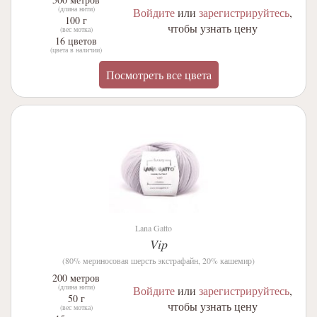
(длина нити)
Войдите
или
зарегистрируйтесь
,
100 г
чтобы узнать цену
(вес мотка)
16 цветов
(цвета в наличии)
Посмотреть все цвета
Lana Gatto
Vip
(80% мериносовая шерсть экстрафайн, 20% кашемир)
200 метров
(длина нити)
Войдите
или
зарегистрируйтесь
,
50 г
чтобы узнать цену
(вес мотка)