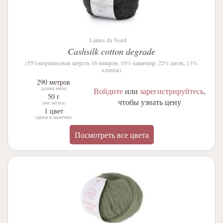
Laines du Nord
Cashsilk cotton degrade
(55%мериносовая шерсть 16 микрон, 10% кашемир, 22% шелк, 13%
хлопок)
290 метров
(длина нити)
Войдите
или
зарегистрируйтесь
,
50 г
чтобы узнать цену
(вес мотка)
1 цвет
(цвета в наличии)
Посмотреть все цвета