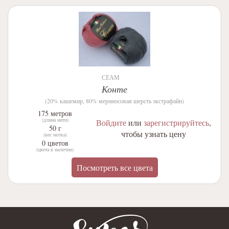
СЕАМ
Конте
(20% кашемир, 80% мериносовая шерсть экстрафайн)
175 метров
(длина нити)
Войдите
или
зарегистрируйтесь
,
50 г
чтобы узнать цену
(вес мотка)
0 цветов
(цвета в наличии)
Посмотреть все цвета