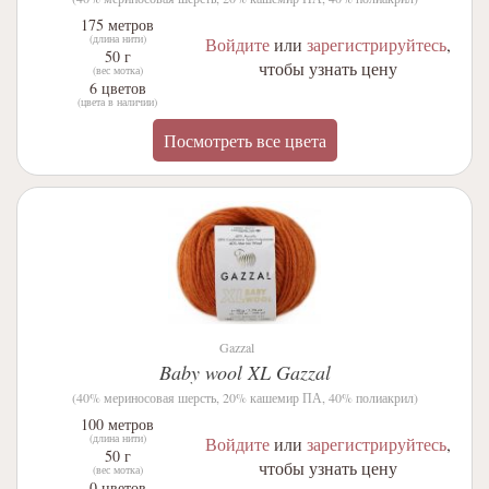
175 метров
(длина нити)
Войдите
или
зарегистрируйтесь
,
50 г
чтобы узнать цену
(вес мотка)
6 цветов
(цвета в наличии)
Посмотреть все цвета
Gazzal
Baby wool XL Gazzal
(40% мериносовая шерсть, 20% кашемир ПА, 40% полиакрил)
100 метров
(длина нити)
Войдите
или
зарегистрируйтесь
,
50 г
чтобы узнать цену
(вес мотка)
0 цветов