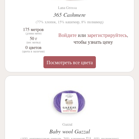
Lana Grossa
365 Cashmere
(77% хлопок, 15% кашемир, 8% полиамид)
175 метров
(длина нити)
Войдите
или
зарегистрируйтесь
,
50 г
чтобы узнать цену
(вес мотка)
0 цветов
(цвета в наличии)
Посмотреть все цвета
Gazzal
Baby wool Gazzal
(40% мериносовая шерсть, 20% кашемир ПА, 40% полиакрил)