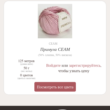
СЕАМ
Примула СЕАМ
(50% хлопок, 50% вискоза)
125 метров
(длина нити)
Войдите
или
зарегистрируйтесь
,
50 г
чтобы узнать цену
(вес мотка)
0 цветов
(цвета в наличии)
Посмотреть все цвета