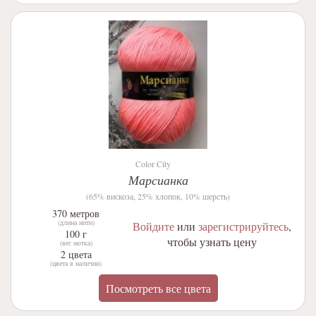
Color City
Марсианка
(65% вискоза, 25% хлопок, 10% шерсть)
370 метров
(длина нити)
Войдите
или
зарегистрируйтесь
,
100 г
чтобы узнать цену
(вес мотка)
2 цвета
(цвета в наличии)
Посмотреть все цвета